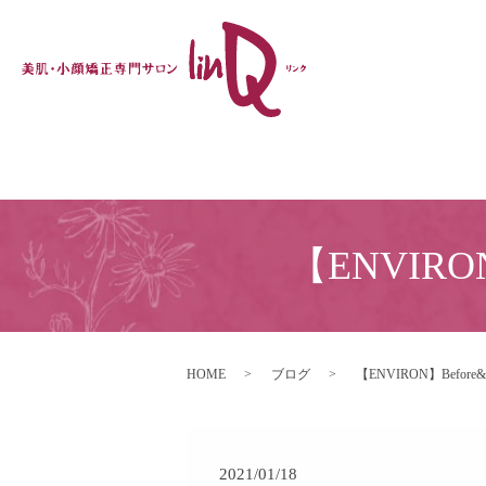
【ENVIRO
HOME
ブログ
【ENVIRON】Befor
2021/01/18