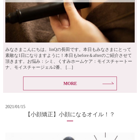
みなさまこんにちは。linQの長田です。本日もみなさまにとって
素敵な1日になりますように！本日もbefore＆afterのご紹介させて
頂きます。お悩み：シミ、くすみホームケア：モイスチャートー
ナ、モイスチャージェル2番、 […]
MORE
2021/01/15
【小顔矯正】小顔になるオイル！？